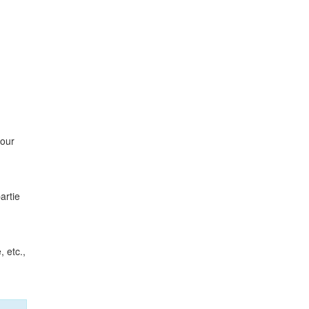
pour
artie
, etc.,