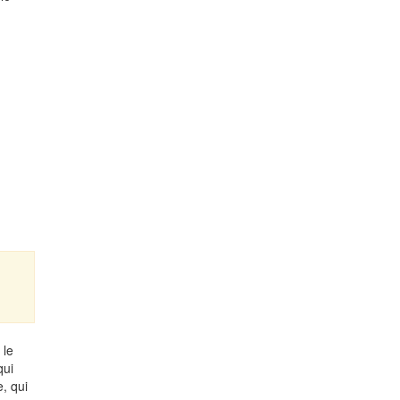
 le
qui
e, qui