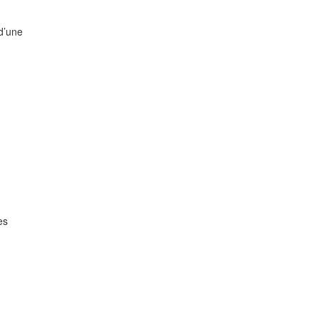
 d’une
es