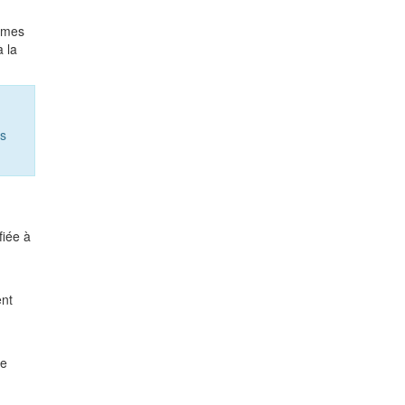
ommes
à la
ns
fiée à
ent
de