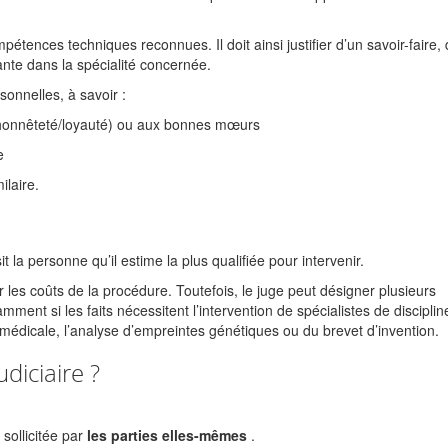
mpétences techniques reconnues. Il doit ainsi justifier d’un savoir-faire,
ante dans la spécialité concernée.
sonnelles, à savoir :
é (honnêteté/loyauté) ou aux bonnes mœurs
e
ilaire.
sit la personne qu’il estime la plus qualifiée pour intervenir.
er les coûts de la procédure. Toutefois, le juge peut désigner plusieurs
amment si les faits nécessitent l’intervention de spécialistes de disciplin
e médicale, l’analyse d’empreintes génétiques ou du brevet d’invention.
diciaire ?
sollicitée par
les parties elles-mêmes
.