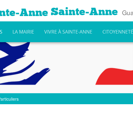
Sainte-Anne
Gua
S
LA MAIRIE
VIVRE À SAINTE-ANNE
CITOYENNET
articuliers