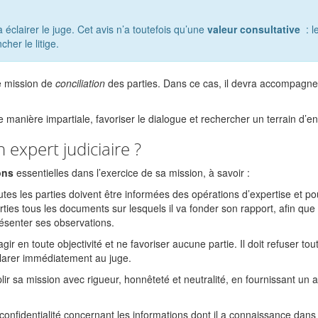
 éclairer le juge. Cet avis n’a toutefois qu’une
valeur consultative
: l
her le litige.
e mission de
conciliation
des parties. Dans ce cas, il devra accompagne
 manière impartiale, favoriser le dialogue et rechercher un terrain d’en
 expert judiciaire ?
ons
essentielles dans l’exercice de sa mission, à savoir :
utes les parties doivent être informées des opérations d’expertise et po
rties tous les documents sur lesquels il va fonder son rapport, afin que
ésenter ses observations.
 agir en toute objectivité et ne favoriser aucune partie. Il doit refuser tou
déclarer immédiatement au juge.
lir sa mission avec rigueur, honnêteté et neutralité, en fournissant un a
a confidentialité concernant les informations dont il a connaissance dans 