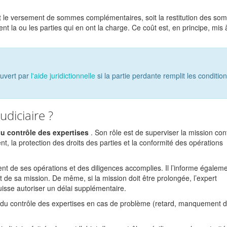
 soit le versement de sommes complémentaires, soit la restitution des s
t la ou les parties qui en ont la charge. Ce coût est, en principe, mis 
ouvert par
l'aide juridictionnelle
si la partie perdante remplit les conditio
udiciaire ?
du contrôle des expertises
. Son rôle est de superviser la mission con
nt, la protection des droits des parties et la conformité des opérations
ment de ses opérations et des diligences accomplies. Il l’informe égalem
t de sa mission. De même, si la mission doit être prolongée, l’expert
puisse autoriser un délai supplémentaire.
é du contrôle des expertises en cas de problème (retard, manquement 