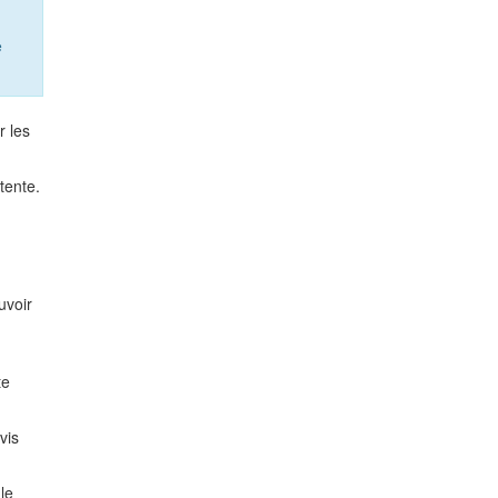
e
r les
tente.
uvoir
te
vis
le