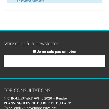
La finance pour tous
M'inscrire à la newsletter
Je ne suis pas un robot
Email
TOP CONSULTATIONS
✨🎨 𝐁𝐎𝐔𝐋𝐄𝐕’𝐀𝐑𝐓 AVRIL 2026 – 𝐑𝐞𝐧𝐝𝐫𝐞...
𝐏𝐋𝐀𝐍𝐍𝐈𝐍𝐆 𝐃’𝐄𝐕𝐄𝐈𝐋 𝐃𝐔 𝐑𝐏𝐄 𝐄𝐓 𝐃𝐔 𝐋𝐀𝐄𝐏
En ce jeudi 25 novembre 2021 est...