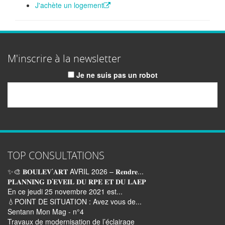
J'achète un logement
M'inscrire à la newsletter
Je ne suis pas un robot
Email
TOP CONSULTATIONS
✨🎨 𝐁𝐎𝐔𝐋𝐄𝐕’𝐀𝐑𝐓 AVRIL 2026 – 𝐑𝐞𝐧𝐝𝐫𝐞...
𝐏𝐋𝐀𝐍𝐍𝐈𝐍𝐆 𝐃’𝐄𝐕𝐄𝐈𝐋 𝐃𝐔 𝐑𝐏𝐄 𝐄𝐓 𝐃𝐔 𝐋𝐀𝐄𝐏
En ce jeudi 25 novembre 2021 est...
💧POINT DE SITUATION : Avez vous de...
Sentann Mon Mag - n°4
Travaux de modernisation de l’éclairage