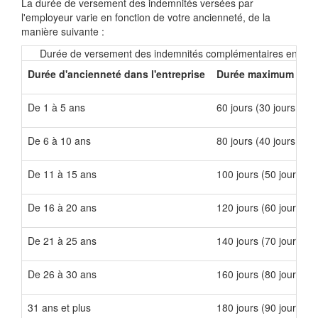
La durée de versement des indemnités versées par
l'employeur varie en fonction de votre ancienneté, de la
manière suivante :
Durée de versement des indemnités complémentaires en fonct
Durée d'ancienneté dans l'entreprise
Durée maximum de v
De 1 à 5 ans
60 jours (30 jours à
90
De 6 à 10 ans
80 jours (40 jours à
90
De 11 à 15 ans
100 jours (50 jours à
9
De 16 à 20 ans
120 jours (60 jours à
9
De 21 à 25 ans
140 jours (70 jours à
9
De 26 à 30 ans
160 jours (80 jours à
9
31 ans et plus
180 jours (90 jours à
9