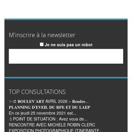
M'inscrire à la newsletter
Je ne suis pas un robot
Email
TOP CONSULTATIONS
✨🎨 𝐁𝐎𝐔𝐋𝐄𝐕’𝐀𝐑𝐓 AVRIL 2026 – 𝐑𝐞𝐧𝐝𝐫𝐞...
𝐏𝐋𝐀𝐍𝐍𝐈𝐍𝐆 𝐃’𝐄𝐕𝐄𝐈𝐋 𝐃𝐔 𝐑𝐏𝐄 𝐄𝐓 𝐃𝐔 𝐋𝐀𝐄𝐏
En ce jeudi 25 novembre 2021 est...
💧POINT DE SITUATION : Avez vous de...
RENCONTRE AVEC MICHELE ROBIN CLERC
EXPOSITION PHOTOGRAPHIQUE ITINERANTE...