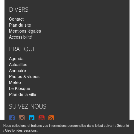
DIVERS
Contact
Plan du site
Mentions légales
Accessibilité
PRATIQUE
Agenda
Actualités
Annuaire
Photos & vidéos
Météo
Le Kiosque
Plan de la ville
SUIVEZ-NOUS
Suivre
Suivre
Suivre
Syndiquer
sur
sur
sur
tout
Nous collectons et traitons vos informations personnelles dans le but suivant :
Sécurité
/ Gestion des sessions
.