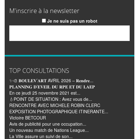
M'inscrire à la newsletter
Je ne suis pas un robot
Email
TOP CONSULTATIONS
✨🎨 𝐁𝐎𝐔𝐋𝐄𝐕’𝐀𝐑𝐓 AVRIL 2026 – 𝐑𝐞𝐧𝐝𝐫𝐞...
𝐏𝐋𝐀𝐍𝐍𝐈𝐍𝐆 𝐃’𝐄𝐕𝐄𝐈𝐋 𝐃𝐔 𝐑𝐏𝐄 𝐄𝐓 𝐃𝐔 𝐋𝐀𝐄𝐏
En ce jeudi 25 novembre 2021 est...
💧POINT DE SITUATION : Avez vous de...
RENCONTRE AVEC MICHELE ROBIN CLERC
EXPOSITION PHOTOGRAPHIQUE ITINERANTE...
Victoire BETCOUR
Avis de publicité pour une occupation...
Un nouveau match de Nations League...
La Ville assure un suivi de son...