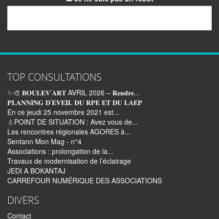
Email
TOP CONSULTATIONS
✨🎨 𝐁𝐎𝐔𝐋𝐄𝐕’𝐀𝐑𝐓 AVRIL 2026 – 𝐑𝐞𝐧𝐝𝐫𝐞...
𝐏𝐋𝐀𝐍𝐍𝐈𝐍𝐆 𝐃’𝐄𝐕𝐄𝐈𝐋 𝐃𝐔 𝐑𝐏𝐄 𝐄𝐓 𝐃𝐔 𝐋𝐀𝐄𝐏
En ce jeudi 25 novembre 2021 est...
💧POINT DE SITUATION : Avez vous de...
Les rencontres régionales AGORES à...
Sentann Mon Mag - n°4
Associations : prolongation de la...
Travaux de modernisation de l’éclairage
JEDI A BOKANTAJ
CARREFOUR NUMÉRIQUE DES ASSOCIATIONS
DIVERS
Contact