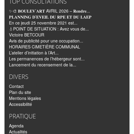
TOP CONSULTATIONS
✨🎨 𝐁𝐎𝐔𝐋𝐄𝐕’𝐀𝐑𝐓 AVRIL 2026 – 𝐑𝐞𝐧𝐝𝐫𝐞...
𝐏𝐋𝐀𝐍𝐍𝐈𝐍𝐆 𝐃’𝐄𝐕𝐄𝐈𝐋 𝐃𝐔 𝐑𝐏𝐄 𝐄𝐓 𝐃𝐔 𝐋𝐀𝐄𝐏
En ce jeudi 25 novembre 2021 est...
💧POINT DE SITUATION : Avez vous de...
Victoire BETCOUR
Avis de publicité pour une occupation...
HORAIRES CIMETIÈRE COMMUNAL
L’atelier d’initiation à l’Art...
Les permanences de l’hébergeur sont...
Lancement du recensement de la...
DIVERS
Contact
Plan du site
Mentions légales
Accessibilité
PRATIQUE
Agenda
Actualités