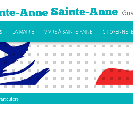
Sainte-Anne
Gua
S
LA MAIRIE
VIVRE À SAINTE-ANNE
CITOYENNET
articuliers