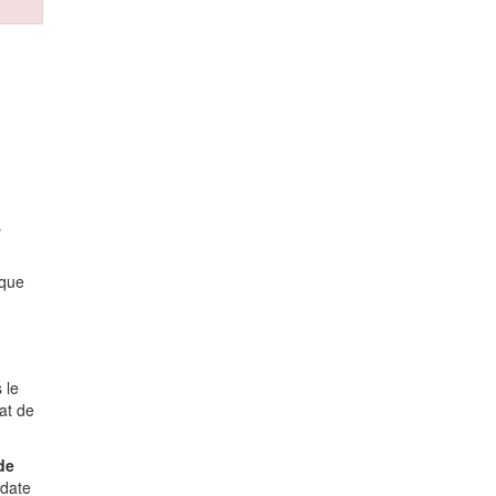
s
 que
 le
at de
de
 date