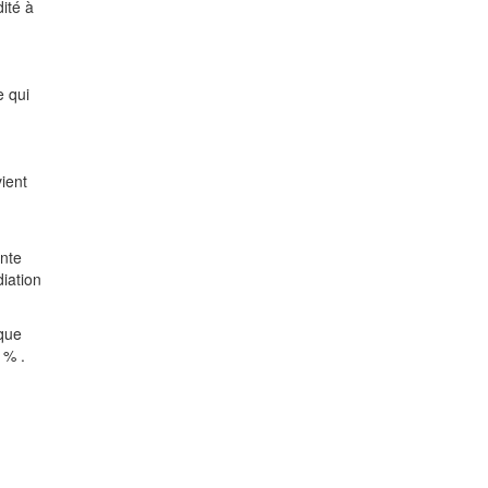
dité à
e qui
vient
ente
diation
que
 %
.