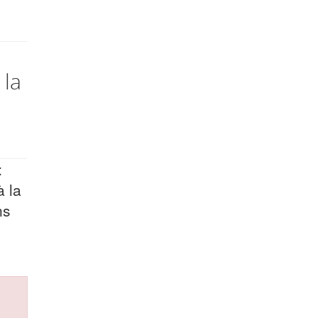
si
 la
t
à la
ins