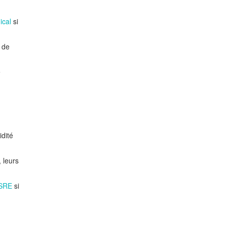
ical
si
t de
e
idité
 leurs
SRE
si