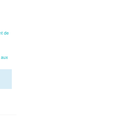
nt de
e aux