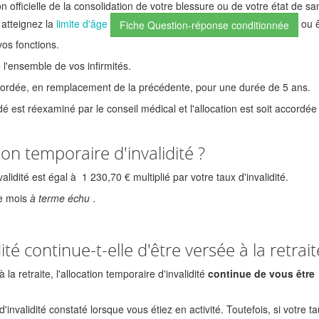
n officielle de la consolidation de votre blessure ou de votre état de san
 atteignez la
limite d'âge
ou 
Fiche Question-réponse conditionnée
os fonctions.
 l'ensemble de vos infirmités.
cordée, en remplacement de la précédente, pour une durée de 5 ans.
idé est réexaminé par le conseil médical et l'allocation est soit accordé
ion temporaire d'invalidité ?
validité est égal à
1 230,70 €
multiplié par votre taux d'invalidité.
ue mois
à terme échu
.
ité continue-t-elle d'être versée à la retrait
a retraite, l'allocation temporaire d'invalidité
continue de vous être
invalidité constaté lorsque vous étiez en activité. Toutefois, si votre t