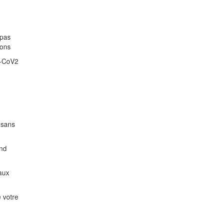
 pas
ions
S-CoV2
e sans
end
aux
e votre