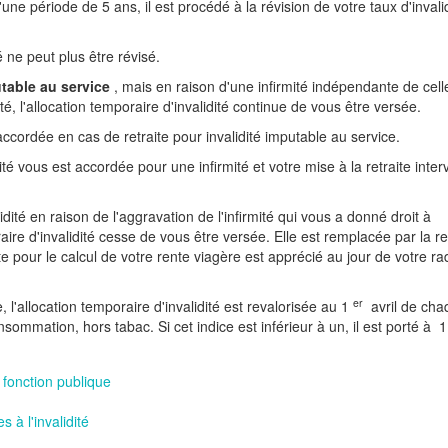
n d'une période de 5 ans, il est procédé à la révision de votre taux d'invali
é ne peut plus être révisé.
utable au service
, mais en raison d'une infirmité indépendante de cell
té, l'allocation temporaire d'invalidité continue de vous être versée.
 accordée en cas de retraite pour invalidité imputable au service.
ité vous est accordée pour une infirmité et votre mise à la retraite inter
idité en raison de l'aggravation de l'infirmité qui vous a donné droit à
oraire d'invalidité cesse de vous être versée. Elle est remplacée par la r
pte pour le calcul de votre rente viagère est apprécié au jour de votre ra
er
 l'allocation temporaire d'invalidité est revalorisée au 1
avril de cha
sommation, hors tabac. Si cet indice est inférieur à un, il est porté à
1
a fonction publique
 à l'invalidité