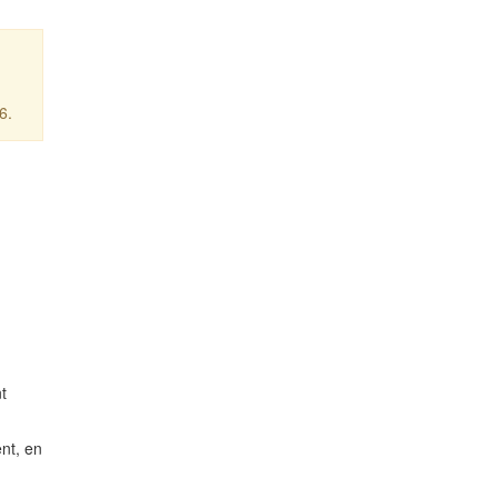
6.
t
ent, en