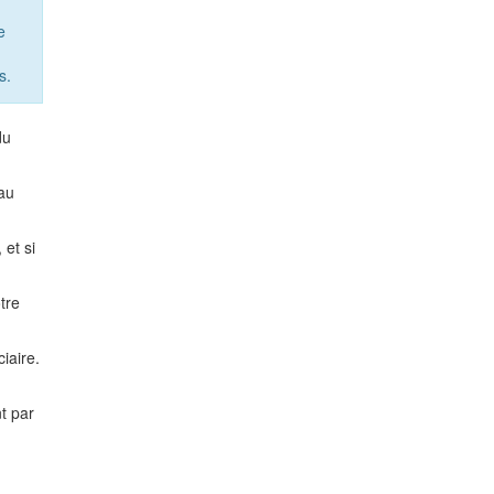
e
s.
du
au
 et si
tre
iaire.
t par