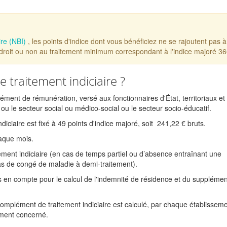
ire (NBI)
, les points d'indice dont vous bénéficiez ne se rajoutent pas à
 droit ou non au traitement minimum correspondant à l'indice majoré 36
 traitement indiciaire ?
ment de rémunération, versé aux fonctionnaires d'État, territoriaux et
 ou le secteur social ou médico-social ou le secteur socio-éducatif.
ciaire est fixé à 49 points d'indice majoré, soit
241,22 €
bruts.
haque mois.
tement indiciaire (en cas de temps partiel ou d’absence entraînant une
cas de congé de maladie à demi-traitement).
is en compte pour le calcul de l'indemnité de résidence et du supplémen
 complément de traitement indiciaire est calculé, par chaque établissem
ement concerné.