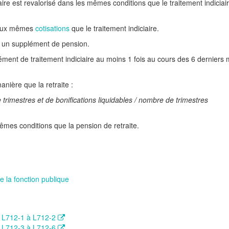
re est revalorisé dans les mêmes conditions que le traitement indiciai
 aux mêmes
cotisations
que le traitement indiciaire.
à un supplément de pension.
ément de traitement indiciaire au moins 1 fois au cours des 6 derniers 
nière que la retraite :
rimestres et de bonifications liquidables / nombre de trimestres
mes conditions que la pension de retraite.
e la fonction publique
es L712-1 à L712-2
es L712-3 à L712-6