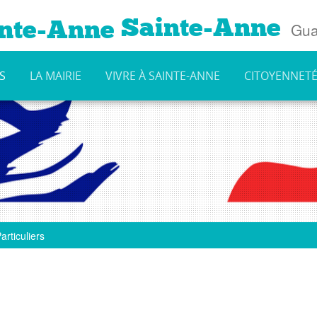
Sainte-Anne
Gua
S
LA MAIRIE
VIVRE À SAINTE-ANNE
CITOYENNET
articuliers