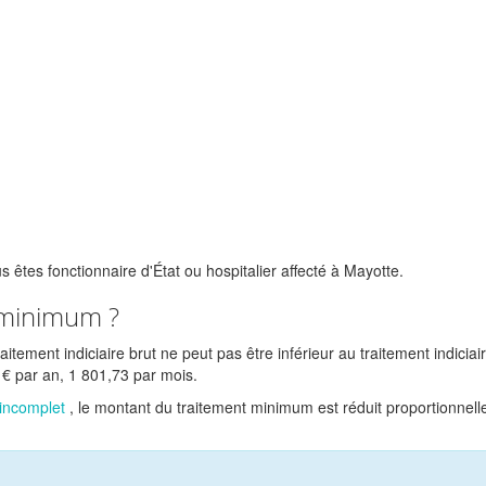
us êtes fonctionnaire d'État ou hospitalier affecté à Mayotte.
e minimum ?
tement indiciaire brut ne peut pas être inférieur au traitement indiciair
 €
par an,
1 801,73
par mois.
incomplet
, le montant du traitement minimum est réduit proportionnel