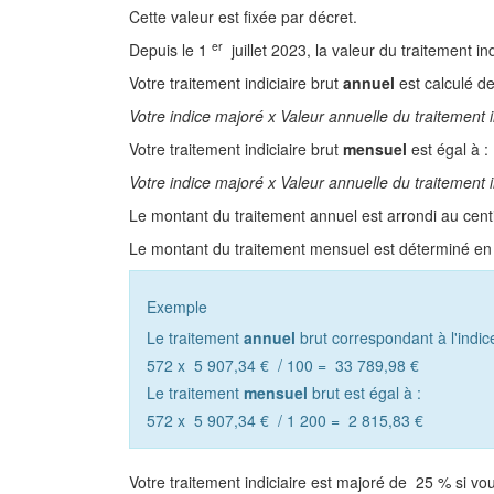
Cette valeur est fixée par décret.
er
Depuis le 1
juillet 2023, la valeur du traitement in
Votre traitement indiciaire brut
annuel
est calculé d
Votre indice majoré x Valeur annuelle du traitement i
Votre traitement indiciaire brut
mensuel
est égal à :
Votre indice majoré x Valeur annuelle du traitement i
Le montant du traitement annuel est arrondi au cent
Le montant du traitement mensuel est déterminé en i
Exemple
Le traitement
annuel
brut correspondant à l'indic
572 x
5 907,34 €
/ 100 =
33 789,98 €
Le traitement
mensuel
brut est égal à :
572 x
5 907,34 €
/ 1 200 =
2 815,83 €
Votre traitement indiciaire est majoré de
25 %
si vo