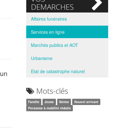
si
DEMARCHES
Affaires funéraires
Services en ligne
Marchés publics et AOT
Urbanisme
Etat de catastrophe naturel
'un
Mots-clés
Famille
Jeune
Sénior
Nouvel arrivant
Personne à mobilité réduite