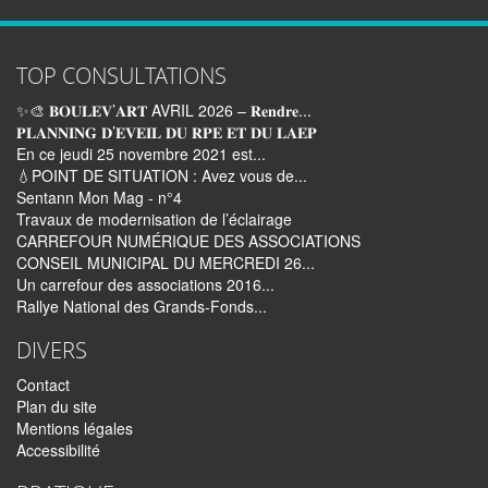
TOP CONSULTATIONS
✨🎨 𝐁𝐎𝐔𝐋𝐄𝐕’𝐀𝐑𝐓 AVRIL 2026 – 𝐑𝐞𝐧𝐝𝐫𝐞...
𝐏𝐋𝐀𝐍𝐍𝐈𝐍𝐆 𝐃’𝐄𝐕𝐄𝐈𝐋 𝐃𝐔 𝐑𝐏𝐄 𝐄𝐓 𝐃𝐔 𝐋𝐀𝐄𝐏
En ce jeudi 25 novembre 2021 est...
💧POINT DE SITUATION : Avez vous de...
Sentann Mon Mag - n°4
Travaux de modernisation de l’éclairage
CARREFOUR NUMÉRIQUE DES ASSOCIATIONS
CONSEIL MUNICIPAL DU MERCREDI 26...
Un carrefour des associations 2016...
Rallye National des Grands-Fonds...
DIVERS
Contact
Plan du site
Mentions légales
Accessibilité