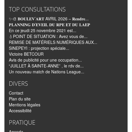
TOP CONSULTATIONS
✨🎨 𝐁𝐎𝐔𝐋𝐄𝐕’𝐀𝐑𝐓 AVRIL 2026 – 𝐑𝐞𝐧𝐝𝐫𝐞...
𝐏𝐋𝐀𝐍𝐍𝐈𝐍𝐆 𝐃’𝐄𝐕𝐄𝐈𝐋 𝐃𝐔 𝐑𝐏𝐄 𝐄𝐓 𝐃𝐔 𝐋𝐀𝐄𝐏
En ce jeudi 25 novembre 2021 est...
💧POINT DE SITUATION : Avez vous de...
REMISE DE MATÉRIELS NUMÉRIQUES AUX...
SINEPEYI : projection spéciale...
Victoire BETCOUR
Avis de publicité pour une occupation...
“JUILLET À SAINTE-ANNE” , le rdv de...
Un nouveau match de Nations League...
DIVERS
Contact
Plan du site
Mentions légales
Accessibilité
PRATIQUE
Agenda