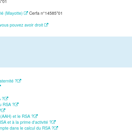
4*01
ié (Mayotte)
Cerfa n°14585*01
 vous pouvez avoir droit
ternité ?
A ?
du RSA ?
?
 (AAH) et le RSA ?
SA et à la prime d'activité ?
ompte dans le calcul du RSA ?