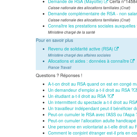
Demande de RSA (Mayotte)
Cerfa n°1458
Caisse nationale des allocations familiales (Cnaf)
Demande complémentaire de RSA - non salar
Caisse nationale des allocations familiales (Cnaf)
Connaître les prestations sociales auxquelles
Ministère chargé de la santé
Pour en savoir plus
Revenu de solidarité active (RSA)
Ministère chargé des affaires sociales
Allocations et aides : données à connaître
France Travail
Questions ? Réponses !
A-t-on droit au RSA quand on est en congé ma
Un demandeur d'emploi a-t-il droit au RSA ?
Un étudiant a-t-il droit au RSA ?
Un intermittent du spectacle a-t-il droit au RS
Un travailleur indépendant peut-il bénéficier 
Peut-on cumuler le RSA avec l’ASS ou l’Aspa 
Peut-on cumuler l'allocation adulte handicapé
Une personne en volontariat a-t-elle droit au R
Comment le conjoint étranger est-il pris en c