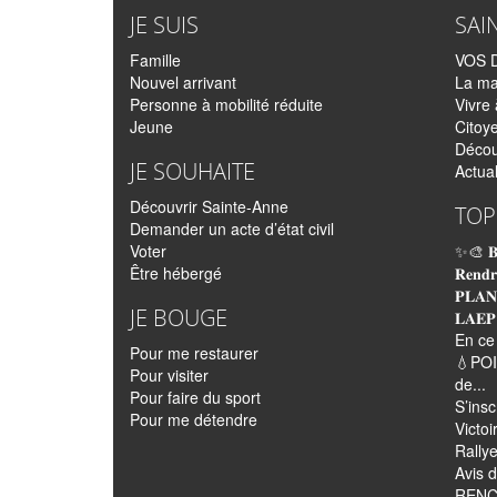
JE SUIS
SAI
Famille
VOS 
Nouvel arrivant
La ma
Personne à mobilité réduite
Vivre
Jeune
Citoy
Décou
JE SOUHAITE
Actual
Découvrir Sainte-Anne
TOP
Demander un acte d’état civil
Voter
✨🎨 𝐁
Être hébergé
𝐑𝐞𝐧𝐝𝐫
𝐏𝐋𝐀𝐍
JE BOUGE
𝐋𝐀𝐄𝐏
En ce
Pour me restaurer
💧POI
Pour visiter
de...
Pour faire du sport
S’insc
Pour me détendre
Victo
Rally
Avis d
RENC