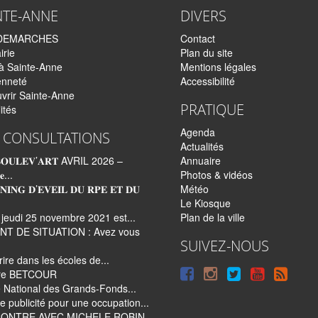
NTE-ANNE
DIVERS
DEMARCHES
Contact
irie
Plan du site
 à Sainte-Anne
Mentions légales
enneté
Accessibilité
vrir Sainte-Anne
PRATIQUE
ités
Agenda
 CONSULTATIONS
Actualités
𝐎𝐔𝐋𝐄𝐕’𝐀𝐑𝐓 AVRIL 2026 –
Annuaire
𝐞...
Photos & vidéos
𝐍𝐈𝐍𝐆 𝐃’𝐄𝐕𝐄𝐈𝐋 𝐃𝐔 𝐑𝐏𝐄 𝐄𝐓 𝐃𝐔
Météo
Le Kiosque
 jeudi 25 novembre 2021 est...
Plan de la ville
NT DE SITUATION : Avez vous
SUIVEZ-NOUS
rire dans les écoles de...
Suivre
Suivre
Suivre
Synd
ire BETCOUR
e National des Grands-Fonds...
sur
sur
sur
tout
e publicité pour une occupation...
Facebook
Instagram
Twitter
le
ONTRE AVEC MICHELE ROBIN