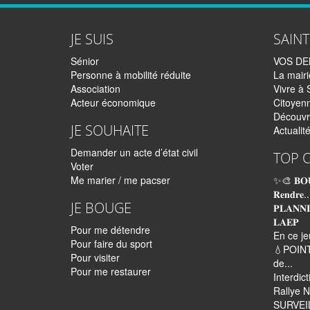
JE SUIS
SAIN
Sénior
VOS D
Personne à mobilité réduite
La mairi
Association
Vivre à 
Acteur économique
Citoyen
Découvr
JE SOUHAITE
Actualit
Demander un acte d’état civil
TOP 
Voter
Me marier / me pacser
✨🎨 𝐁𝐎
𝐑𝐞𝐧𝐝𝐫𝐞..
JE BOUGE
𝐏𝐋𝐀𝐍𝐍
𝐋𝐀𝐄𝐏
Pour me détendre
En ce je
Pour faire du sport
💧POINT
Pour visiter
de...
Pour me restaurer
Interdic
Rallye N
SURVEI