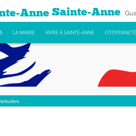
Sainte-Anne
Gua
S
LA MAIRIE
VIVRE À SAINTE-ANNE
CITOYENNET
articuliers