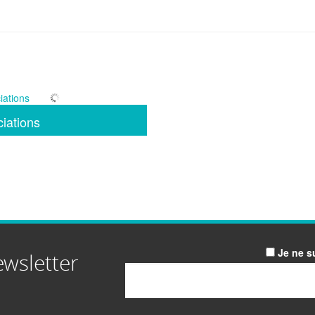
iations
Je ne s
ewsletter
Email