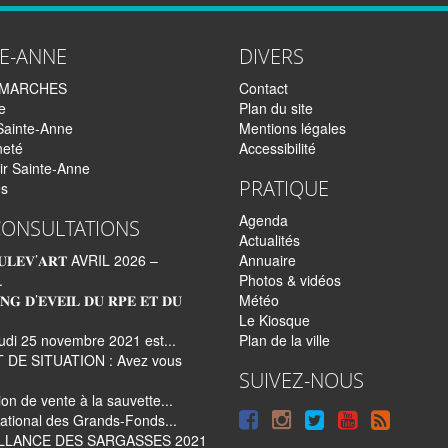
TE-ANNE
DIVERS
EMARCHES
Contact
e
Plan du site
Sainte-Anne
Mentions légales
neté
Accessibilité
ir Sainte-Anne
PRATIQUE
és
Agenda
CONSULTATIONS
Actualités
𝐋𝐄𝐕’𝐀𝐑𝐓 AVRIL 2026 –
Annuaire
.
Photos & vidéos
𝐍𝐆 𝐃’𝐄𝐕𝐄𝐈𝐋 𝐃𝐔 𝐑𝐏𝐄 𝐄𝐓 𝐃𝐔
Météo
Le Kiosque
udi 25 novembre 2021 est...
Plan de la ville
 DE SITUATION : Avez vous
SUIVEZ-NOUS
tion de vente à la sauvette...
Suivre
Suivre
Suivre
Syndi
ational des Grands-Fonds...
LLANCE DES SARGASSES 2021