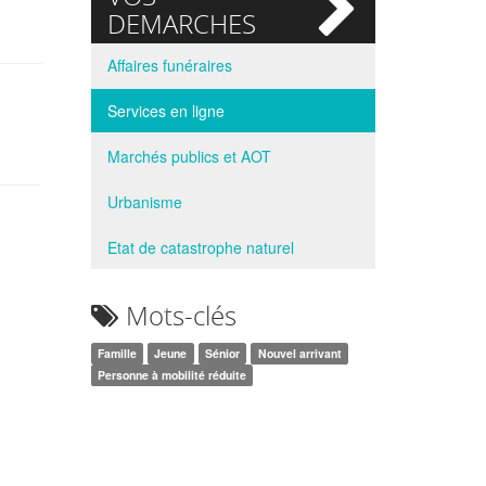
si
DEMARCHES
Affaires funéraires
Services en ligne
Marchés publics et AOT
Urbanisme
Etat de catastrophe naturel
Mots-clés
Famille
Jeune
Sénior
Nouvel arrivant
Personne à mobilité réduite