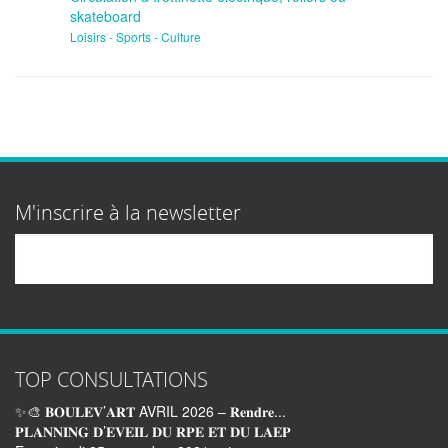
skateboard
Loisirs - Sports - Culture
M'inscrire à la newsletter
Email
TOP CONSULTATIONS
✨🎨 𝐁𝐎𝐔𝐋𝐄𝐕’𝐀𝐑𝐓 AVRIL 2026 – 𝐑𝐞𝐧𝐝𝐫𝐞...
𝐏𝐋𝐀𝐍𝐍𝐈𝐍𝐆 𝐃’𝐄𝐕𝐄𝐈𝐋 𝐃𝐔 𝐑𝐏𝐄 𝐄𝐓 𝐃𝐔 𝐋𝐀𝐄𝐏