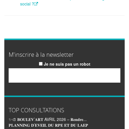
social ?
M'inscrire à la newsletter
Je ne suis pas un robot
Email
TOP CONSULTATIONS
✨🎨 𝐁𝐎𝐔𝐋𝐄𝐕’𝐀𝐑𝐓 AVRIL 2026 – 𝐑𝐞𝐧𝐝𝐫𝐞...
𝐏𝐋𝐀𝐍𝐍𝐈𝐍𝐆 𝐃’𝐄𝐕𝐄𝐈𝐋 𝐃𝐔 𝐑𝐏𝐄 𝐄𝐓 𝐃𝐔 𝐋𝐀𝐄𝐏