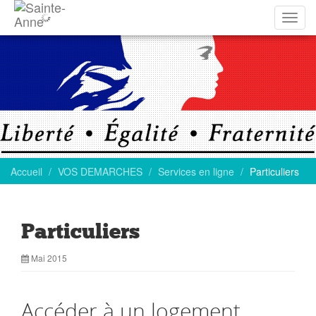
Affich
la
navig
Accueil
VOS DEMARCHES
Services en ligne
Particuliers
Particuliers
Mai 2015
Accéder à un logement