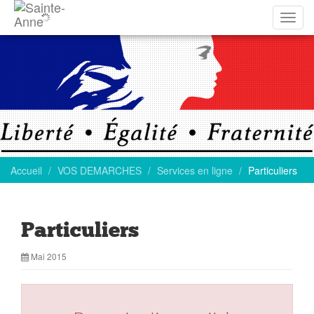
Affich
la
navig
Accueil
VOS DEMARCHES
Services en ligne
Particuliers
Particuliers
Mai 2015