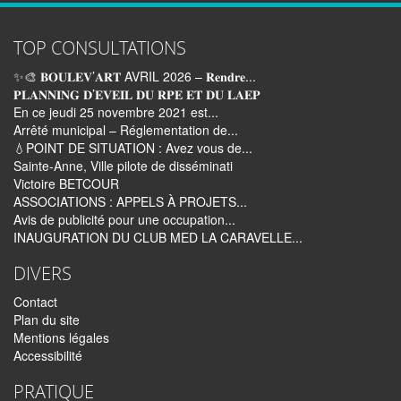
TOP CONSULTATIONS
✨🎨 𝐁𝐎𝐔𝐋𝐄𝐕’𝐀𝐑𝐓 AVRIL 2026 – 𝐑𝐞𝐧𝐝𝐫𝐞...
𝐏𝐋𝐀𝐍𝐍𝐈𝐍𝐆 𝐃’𝐄𝐕𝐄𝐈𝐋 𝐃𝐔 𝐑𝐏𝐄 𝐄𝐓 𝐃𝐔 𝐋𝐀𝐄𝐏
En ce jeudi 25 novembre 2021 est...
Arrêté municipal – Réglementation de...
💧POINT DE SITUATION : Avez vous de...
Sainte-Anne, Ville pilote de disséminati
Victoire BETCOUR
ASSOCIATIONS : APPELS À PROJETS...
Avis de publicité pour une occupation...
INAUGURATION DU CLUB MED LA CARAVELLE...
DIVERS
Contact
Plan du site
Mentions légales
Accessibilité
PRATIQUE