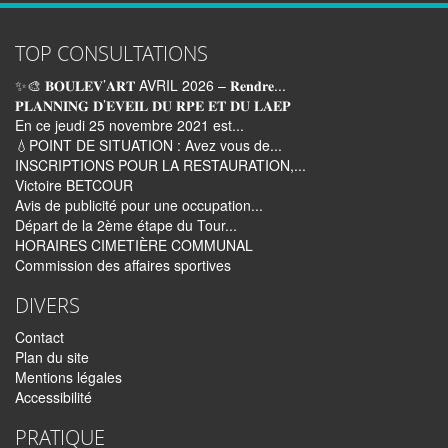
TOP CONSULTATIONS
✨🎨 𝐁𝐎𝐔𝐋𝐄𝐕’𝐀𝐑𝐓 AVRIL 2026 – 𝐑𝐞𝐧𝐝𝐫𝐞...
𝐏𝐋𝐀𝐍𝐍𝐈𝐍𝐆 𝐃’𝐄𝐕𝐄𝐈𝐋 𝐃𝐔 𝐑𝐏𝐄 𝐄𝐓 𝐃𝐔 𝐋𝐀𝐄𝐏
En ce jeudi 25 novembre 2021 est...
💧POINT DE SITUATION : Avez vous de...
INSCRIPTIONS POUR LA RESTAURATION,...
Victoire BETCOUR
Avis de publicité pour une occupation...
Départ de la 2ème étape du Tour...
HORAIRES CIMETIÈRE COMMUNAL
Commission des affaires sportives
DIVERS
Contact
Plan du site
Mentions légales
Accessibilité
PRATIQUE