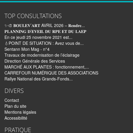
TOP CONSULTATIONS
✨🎨 𝐁𝐎𝐔𝐋𝐄𝐕’𝐀𝐑𝐓 AVRIL 2026 – 𝐑𝐞𝐧𝐝𝐫𝐞...
𝐏𝐋𝐀𝐍𝐍𝐈𝐍𝐆 𝐃’𝐄𝐕𝐄𝐈𝐋 𝐃𝐔 𝐑𝐏𝐄 𝐄𝐓 𝐃𝐔 𝐋𝐀𝐄𝐏
En ce jeudi 25 novembre 2021 est...
💧POINT DE SITUATION : Avez vous de...
Sentann Mon Mag - n°4
Travaux de modernisation de l’éclairage
Direction Générale des Services
MARCHÉ AUX PLANTES : fonctionnement,...
CARREFOUR NUMÉRIQUE DES ASSOCIATIONS
Rallye National des Grands-Fonds...
DIVERS
Contact
Plan du site
Mentions légales
Accessibilité
PRATIQUE