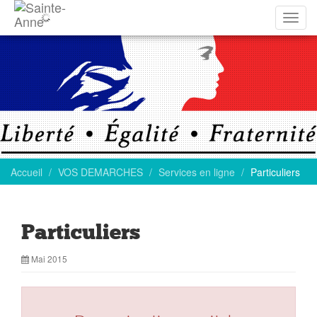
Affich
la
navig
Accueil
VOS DEMARCHES
Services en ligne
Particuliers
Particuliers
Mai 2015