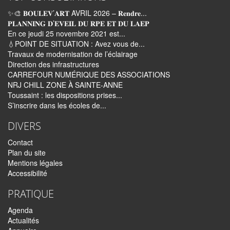
✨🎨 𝐁𝐎𝐔𝐋𝐄𝐕’𝐀𝐑𝐓 AVRIL 2026 – 𝐑𝐞𝐧𝐝𝐫𝐞...
𝐏𝐋𝐀𝐍𝐍𝐈𝐍𝐆 𝐃’𝐄𝐕𝐄𝐈𝐋 𝐃𝐔 𝐑𝐏𝐄 𝐄𝐓 𝐃𝐔 𝐋𝐀𝐄𝐏
En ce jeudi 25 novembre 2021 est...
💧POINT DE SITUATION : Avez vous de...
Travaux de modernisation de l’éclairage
Direction des infrastructures
CARREFOUR NUMÉRIQUE DES ASSOCIATIONS
NRJ CHILL ZONE À SAINTE-ANNE
Toussaint : les dispositions prises...
S’inscrire dans les écoles de...
DIVERS
Contact
Plan du site
Mentions légales
Accessibilité
PRATIQUE
Agenda
Actualités