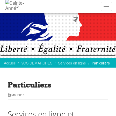
Affich
la
navig
Accueil
VOS DEMARCHES
Services en ligne
Particuliers
Particuliers
Mai 2015
Services en ligne et