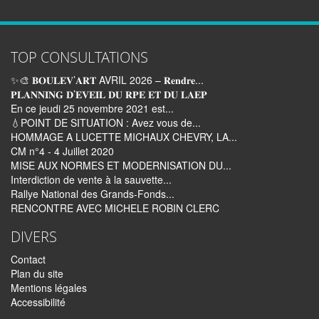
TOP CONSULTATIONS
✨🎨 𝐁𝐎𝐔𝐋𝐄𝐕’𝐀𝐑𝐓 AVRIL 2026 – 𝐑𝐞𝐧𝐝𝐫𝐞...
𝐏𝐋𝐀𝐍𝐍𝐈𝐍𝐆 𝐃’𝐄𝐕𝐄𝐈𝐋 𝐃𝐔 𝐑𝐏𝐄 𝐄𝐓 𝐃𝐔 𝐋𝐀𝐄𝐏
En ce jeudi 25 novembre 2021 est...
💧POINT DE SITUATION : Avez vous de...
HOMMAGE A LUCETTE MICHAUX CHEVRY, LA...
CM n°4 - 4 Juillet 2020
MISE AUX NORMES ET MODERNISATION DU...
Interdiction de vente à la sauvette...
Rallye National des Grands-Fonds...
RENCONTRE AVEC MICHELE ROBIN CLERC
DIVERS
Contact
Plan du site
Mentions légales
Accessibilité