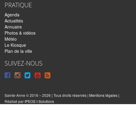
PRATIQUE
Agenda
Actualités
Annuaire
Photos & vidéos
Météo
Le Kiosque
Plan de la ville
SUIVEZ-NOUS
Suivre
Suivre
Suivre
Syndiquer
sur
sur
sur
tout
Facebook
Instagram
Twitter
le
Sainte-Anne © 2016 – 2026 | Tous droits réservés |
Mentions légales
|
|
Réalisé par
IPEOS I-Solutions
site
Réinitialiser
les
cookies