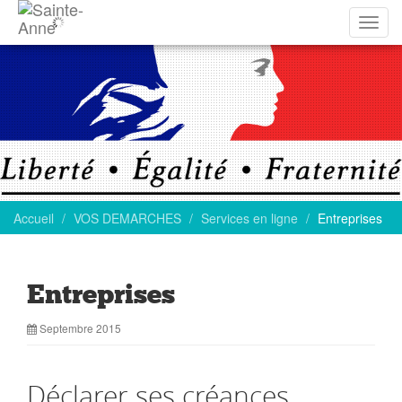
Affich
la
navig
Accueil
VOS DEMARCHES
Services en ligne
Entreprises
Entreprises
Septembre 2015
Déclarer ses créances