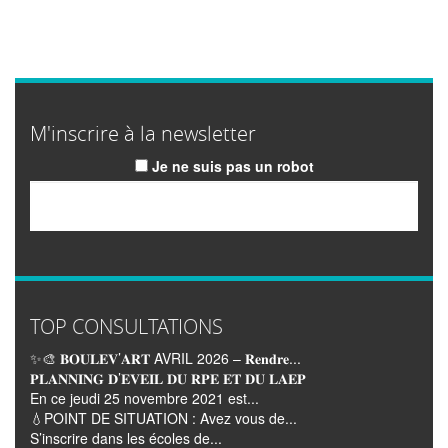
M'inscrire à la newsletter
Je ne suis pas un robot
Email
TOP CONSULTATIONS
✨🎨 𝐁𝐎𝐔𝐋𝐄𝐕’𝐀𝐑𝐓 AVRIL 2026 – 𝐑𝐞𝐧𝐝𝐫𝐞...
𝐏𝐋𝐀𝐍𝐍𝐈𝐍𝐆 𝐃’𝐄𝐕𝐄𝐈𝐋 𝐃𝐔 𝐑𝐏𝐄 𝐄𝐓 𝐃𝐔 𝐋𝐀𝐄𝐏
En ce jeudi 25 novembre 2021 est...
💧POINT DE SITUATION : Avez vous de...
S’inscrire dans les écoles de...