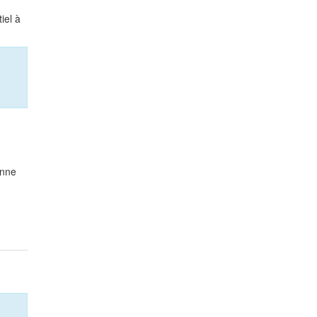
tiel à
onne