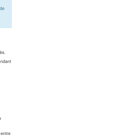
 de
ès.
endant
e
 entre