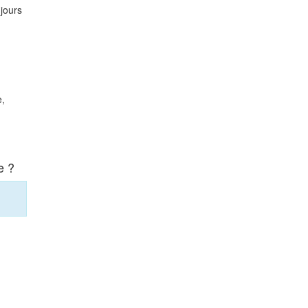
 jours
e,
e ?