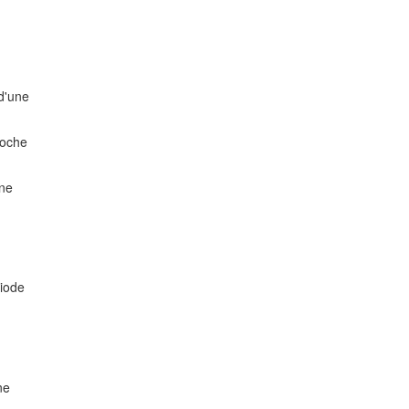
 d'une
roche
nne
riode
ne