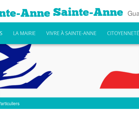
Sainte-Anne
Gua
S
LA MAIRIE
VIVRE À SAINTE-ANNE
CITOYENNET
articuliers