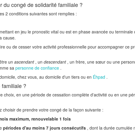
r du congé de solidarité familiale ?
les 2 conditions suivantes sont remplies :
mettant en jeu le pronostic vital ou est en phase avancée ou terminale
la cause.
uire ou de cesser votre activité professionnelle pour accompagner ce p
être un
ascendant
, un
descendant
, un frère, une sœur ou une perso
omme sa
personne de confiance
.
micile, chez vous, au domicile d'un tiers ou en
Éhpad
.
 familiale ?
otre choix, en une période de cessation complète d'activité ou en une pé
z choisir de prendre votre congé de la façon suivante :
mois maximum, renouvelable 1 fois
e
périodes d'au moins 7 jours consécutifs
, dont la durée cumulée 