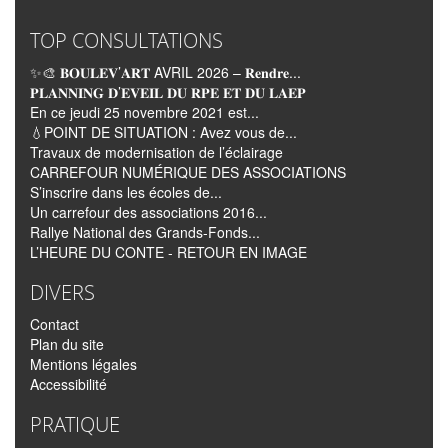
TOP CONSULTATIONS
✨🎨 𝐁𝐎𝐔𝐋𝐄𝐕’𝐀𝐑𝐓 AVRIL 2026 – 𝐑𝐞𝐧𝐝𝐫𝐞...
𝐏𝐋𝐀𝐍𝐍𝐈𝐍𝐆 𝐃’𝐄𝐕𝐄𝐈𝐋 𝐃𝐔 𝐑𝐏𝐄 𝐄𝐓 𝐃𝐔 𝐋𝐀𝐄𝐏
En ce jeudi 25 novembre 2021 est...
💧POINT DE SITUATION : Avez vous de...
Travaux de modernisation de l’éclairage
CARREFOUR NUMÉRIQUE DES ASSOCIATIONS
S’inscrire dans les écoles de...
Un carrefour des associations 2016...
Rallye National des Grands-Fonds...
L’HEURE DU CONTE - RETOUR EN IMAGE
DIVERS
Contact
Plan du site
Mentions légales
Accessibilité
PRATIQUE