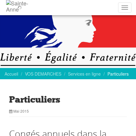
Affich
la
navig
Accueil
VOS DEMARCHES
Services en ligne
Particuliers
Particuliers
Mai 2015
Congés annuels dans la