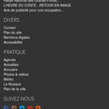
Rallye National des Grands-Fonds...
L’HEURE DU CONTE - RETOUR EN IMAGE
Avis de publicité pour une occupation...
DIVERS
Contact
Plan du site
Mentions légales
Accessibilité
PRATIQUE
Agenda
Actualités
Annuaire
Photos & vidéos
Météo
Le Kiosque
Plan de la ville
SUIVEZ-NOUS
Suivre
Suivre
Suivre
Syndiquer