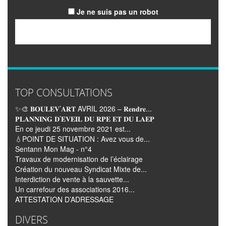
Je ne suis pas un robot
Email
TOP CONSULTATIONS
✨🎨 𝐁𝐎𝐔𝐋𝐄𝐕’𝐀𝐑𝐓 AVRIL 2026 – 𝐑𝐞𝐧𝐝𝐫𝐞...
𝐏𝐋𝐀𝐍𝐍𝐈𝐍𝐆 𝐃’𝐄𝐕𝐄𝐈𝐋 𝐃𝐔 𝐑𝐏𝐄 𝐄𝐓 𝐃𝐔 𝐋𝐀𝐄𝐏
En ce jeudi 25 novembre 2021 est...
💧POINT DE SITUATION : Avez vous de...
Sentann Mon Mag - n°4
Travaux de modernisation de l’éclairage
Création du nouveau Syndicat Mixte de...
Interdiction de vente à la sauvette...
Un carrefour des associations 2016...
ATTESTATION D’ADRESSAGE
DIVERS