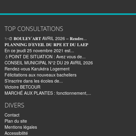
TOP CONSULTATIONS
✨🎨 𝐁𝐎𝐔𝐋𝐄𝐕’𝐀𝐑𝐓 AVRIL 2026 – 𝐑𝐞𝐧𝐝𝐫𝐞...
𝐏𝐋𝐀𝐍𝐍𝐈𝐍𝐆 𝐃’𝐄𝐕𝐄𝐈𝐋 𝐃𝐔 𝐑𝐏𝐄 𝐄𝐓 𝐃𝐔 𝐋𝐀𝐄𝐏
En ce jeudi 25 novembre 2021 est...
💧POINT DE SITUATION : Avez vous de...
CONSEIL MUNICIPAL N°2 DU 29 AVRIL 2026
Rendez-vous Karukéra Logement
Félicitations aux nouveaux bacheliers
S’inscrire dans les écoles de...
Victoire BETCOUR
MARCHÉ AUX PLANTES : fonctionnement,...
DIVERS
Contact
Plan du site
Mentions légales
Accessibilité