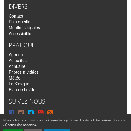
DIVERS
Contact
Plan du site
Mentions légales
Accessibilité
PRATIQUE
Agenda
Actualités
Annuaire
Photos & vidéos
Météo
Le Kiosque
Plan de la ville
SUIVEZ-NOUS
Suivre
Suivre
Suivre
Syndiquer
sur
sur
sur
tout
Nous collectons et traitons vos informations personnelles dans le but suivant :
Sécurité
/ Gestion des sessions
.
Facebook
Instagram
Twitter
le