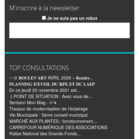
M'inscrire à la newsletter
Je ne suis pas un robot
Email
TOP CONSULTATIONS
✨🎨 𝐁𝐎𝐔𝐋𝐄𝐕’𝐀𝐑𝐓 AVRIL 2026 – 𝐑𝐞𝐧𝐝𝐫𝐞...
𝐏𝐋𝐀𝐍𝐍𝐈𝐍𝐆 𝐃’𝐄𝐕𝐄𝐈𝐋 𝐃𝐔 𝐑𝐏𝐄 𝐄𝐓 𝐃𝐔 𝐋𝐀𝐄𝐏
En ce jeudi 25 novembre 2021 est...
💧POINT DE SITUATION : Avez vous de...
Sentann Mon Mag - n°4
Travaux de modernisation de l’éclairage
Vie Municipale : 5ème conseil municipal
MARCHÉ AUX PLANTES : fonctionnement,...
CARREFOUR NUMÉRIQUE DES ASSOCIATIONS
Rallye National des Grands-Fonds...