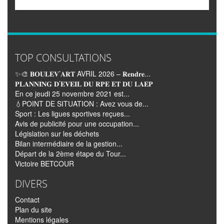
TOP CONSULTATIONS
✨🎨 𝐁𝐎𝐔𝐋𝐄𝐕’𝐀𝐑𝐓 AVRIL 2026 – 𝐑𝐞𝐧𝐝𝐫𝐞...
𝐏𝐋𝐀𝐍𝐍𝐈𝐍𝐆 𝐃’𝐄𝐕𝐄𝐈𝐋 𝐃𝐔 𝐑𝐏𝐄 𝐄𝐓 𝐃𝐔 𝐋𝐀𝐄𝐏
En ce jeudi 25 novembre 2021 est...
💧POINT DE SITUATION : Avez vous de...
Sport : Les ligues sportives reçues...
Avis de publicité pour une occupation...
Législation sur les déchets
Bilan intermédiaire de la gestion...
Départ de la 2ème étape du Tour...
Victoire BETCOUR
DIVERS
Contact
Plan du site
Mentions légales