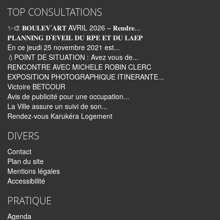
TOP CONSULTATIONS
✨🎨 𝐁𝐎𝐔𝐋𝐄𝐕’𝐀𝐑𝐓 AVRIL 2026 – 𝐑𝐞𝐧𝐝𝐫𝐞...
𝐏𝐋𝐀𝐍𝐍𝐈𝐍𝐆 𝐃’𝐄𝐕𝐄𝐈𝐋 𝐃𝐔 𝐑𝐏𝐄 𝐄𝐓 𝐃𝐔 𝐋𝐀𝐄𝐏
En ce jeudi 25 novembre 2021 est...
💧POINT DE SITUATION : Avez vous de...
RENCONTRE AVEC MICHELE ROBIN CLERC
EXPOSITION PHOTOGRAPHIQUE ITINERANTE...
Victoire BETCOUR
Avis de publicité pour une occupation...
La Ville assure un suivi de son...
Rendez-vous Karukéra Logement
DIVERS
Contact
Plan du site
Mentions légales
Accessibilité
PRATIQUE
Agenda