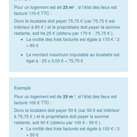
Pour un logement est de
25 m²
, si l'état des lieux est
facturé
170 €
TTC :
Donc le locataire doit payer
75,75 €
(car
75,75 €
est
inférieur à
85 €
) et le propriétaire doit payer la somme
restante, soit
94,25 €
(obtenu par
170 €
-
75,75 €
).
La moitié des frais facturés est égale à
170 €
/ 2
=
85 €
Le montant maximum imputable au locataire est
égal à : 25 x
3,03 €
=
75,75 €
Exemple
Pour un logement est de
25 m
², si l'état des lieux est
facturé
100 €
TTC :
Donc le locataire doit payer
50 €
(car
50 €
est inférieur
à
75,75 €
) et le propriétaire doit payer la somme
restante, soit
50 €
(obtenu par
100 €
-
50 €
).
La moitié des frais facturés est égale à
100 €
/ 2
=
50 €