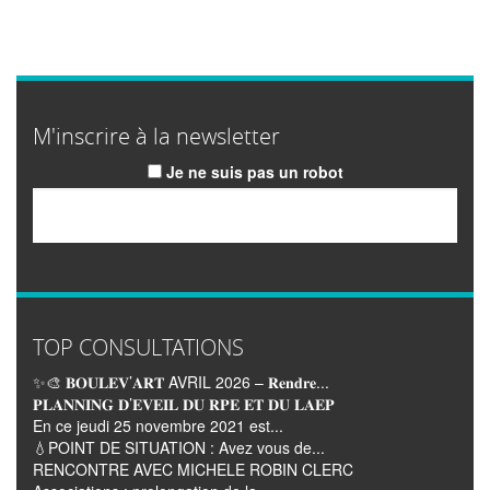
M'inscrire à la newsletter
Je ne suis pas un robot
Email
TOP CONSULTATIONS
✨🎨 𝐁𝐎𝐔𝐋𝐄𝐕’𝐀𝐑𝐓 AVRIL 2026 – 𝐑𝐞𝐧𝐝𝐫𝐞...
𝐏𝐋𝐀𝐍𝐍𝐈𝐍𝐆 𝐃’𝐄𝐕𝐄𝐈𝐋 𝐃𝐔 𝐑𝐏𝐄 𝐄𝐓 𝐃𝐔 𝐋𝐀𝐄𝐏
En ce jeudi 25 novembre 2021 est...
💧POINT DE SITUATION : Avez vous de...
RENCONTRE AVEC MICHELE ROBIN CLERC