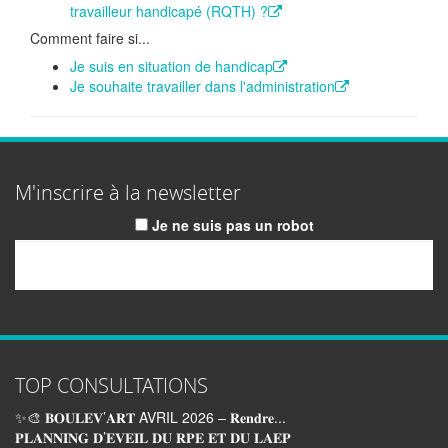
travailleur handicapé (RQTH) ?
Comment faire si...
Je suis en situation de handicap
Je souhaite travailler dans l'administration
M'inscrire à la newsletter
Je ne suis pas un robot
Email
TOP CONSULTATIONS
✨🎨 𝐁𝐎𝐔𝐋𝐄𝐕’𝐀𝐑𝐓 AVRIL 2026 – 𝐑𝐞𝐧𝐝𝐫𝐞...
𝐏𝐋𝐀𝐍𝐍𝐈𝐍𝐆 𝐃’𝐄𝐕𝐄𝐈𝐋 𝐃𝐔 𝐑𝐏𝐄 𝐄𝐓 𝐃𝐔 𝐋𝐀𝐄𝐏