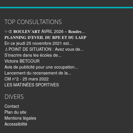
TOP CONSULTATIONS
✨🎨 𝐁𝐎𝐔𝐋𝐄𝐕’𝐀𝐑𝐓 AVRIL 2026 – 𝐑𝐞𝐧𝐝𝐫𝐞...
𝐏𝐋𝐀𝐍𝐍𝐈𝐍𝐆 𝐃’𝐄𝐕𝐄𝐈𝐋 𝐃𝐔 𝐑𝐏𝐄 𝐄𝐓 𝐃𝐔 𝐋𝐀𝐄𝐏
En ce jeudi 25 novembre 2021 est...
💧POINT DE SITUATION : Avez vous de...
S’inscrire dans les écoles de...
Victoire BETCOUR
Avis de publicité pour une occupation...
Lancement du recensement de la...
CM n°2 - 25 mars 2022
LES MATINÉES SPORTIVES
DIVERS
Contact
Plan du site
Mentions légales
Accessibilité