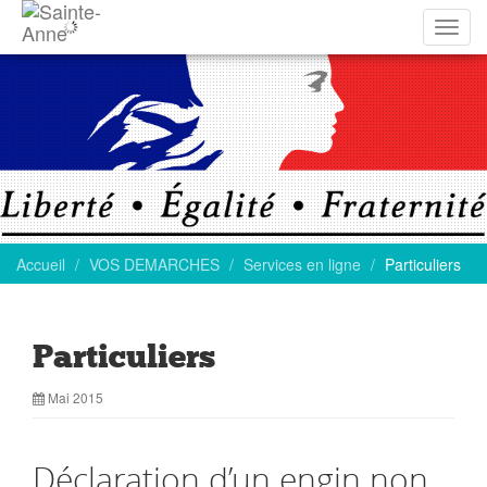
Affich
la
navig
Accueil
VOS DEMARCHES
Services en ligne
Particuliers
Particuliers
Mai 2015
Déclaration d’un engin non