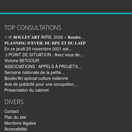
TOP CONSULTATIONS
✨🎨 𝐁𝐎𝐔𝐋𝐄𝐕’𝐀𝐑𝐓 AVRIL 2026 – 𝐑𝐞𝐧𝐝𝐫𝐞...
𝐏𝐋𝐀𝐍𝐍𝐈𝐍𝐆 𝐃’𝐄𝐕𝐄𝐈𝐋 𝐃𝐔 𝐑𝐏𝐄 𝐄𝐓 𝐃𝐔 𝐋𝐀𝐄𝐏
En ce jeudi 25 novembre 2021 est...
💧POINT DE SITUATION : Avez vous de...
Victoire BETCOUR
ASSOCIATIONS : APPELS À PROJETS...
Semaine nationale de la petite...
Boulev’Art spécial culture indienne
Avis de publicité pour une occupation...
Présentation du cabinet
DIVERS
Contact
Plan du site
Mentions légales
Accessibilité