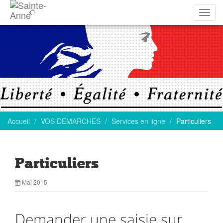
Affich
la
navig
Accueil
VOS DEMARCHES
Services en ligne
Particuliers
Particuliers
Mai 2015
Demander une saisie sur