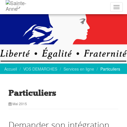
Affich
la
navig
Accueil
VOS DEMARCHES
Services en ligne
Particuliers
Particuliers
Mai 2015
Demander son intégration