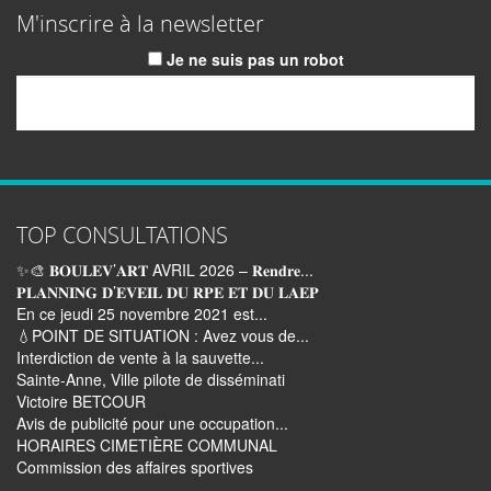
M'inscrire à la newsletter
Je ne suis pas un robot
Email
TOP CONSULTATIONS
✨🎨 𝐁𝐎𝐔𝐋𝐄𝐕’𝐀𝐑𝐓 AVRIL 2026 – 𝐑𝐞𝐧𝐝𝐫𝐞...
𝐏𝐋𝐀𝐍𝐍𝐈𝐍𝐆 𝐃’𝐄𝐕𝐄𝐈𝐋 𝐃𝐔 𝐑𝐏𝐄 𝐄𝐓 𝐃𝐔 𝐋𝐀𝐄𝐏
En ce jeudi 25 novembre 2021 est...
💧POINT DE SITUATION : Avez vous de...
Interdiction de vente à la sauvette...
Sainte-Anne, Ville pilote de disséminati
Victoire BETCOUR
Avis de publicité pour une occupation...
HORAIRES CIMETIÈRE COMMUNAL
Commission des affaires sportives