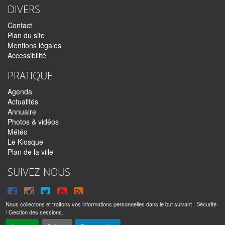
DIVERS
Contact
Plan du site
Mentions légales
Accessibilité
PRATIQUE
Agenda
Actualités
Annuaire
Photos & vidéos
Météo
Le Kiosque
Plan de la ville
SUIVEZ-NOUS
Suivre
Suivre
Suivre
Syndiquer
sur
sur
sur
tout
Nous collectons et traitons vos informations personnelles dans le but suivant :
Sécurité
/ Gestion des sessions
.
Facebook
Instagram
Twitter
le
Sainte-Anne © 2016 – 2026 | Tous droits réservés |
Mentions légales
|