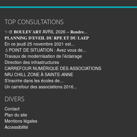
TOP CONSULTATIONS
✨🎨 𝐁𝐎𝐔𝐋𝐄𝐕’𝐀𝐑𝐓 AVRIL 2026 – 𝐑𝐞𝐧𝐝𝐫𝐞...
𝐏𝐋𝐀𝐍𝐍𝐈𝐍𝐆 𝐃’𝐄𝐕𝐄𝐈𝐋 𝐃𝐔 𝐑𝐏𝐄 𝐄𝐓 𝐃𝐔 𝐋𝐀𝐄𝐏
En ce jeudi 25 novembre 2021 est...
💧POINT DE SITUATION : Avez vous de...
Travaux de modernisation de l’éclairage
Direction des infrastructures
CARREFOUR NUMÉRIQUE DES ASSOCIATIONS
NRJ CHILL ZONE À SAINTE-ANNE
S’inscrire dans les écoles de...
Un carrefour des associations 2016...
DIVERS
Contact
Plan du site
Mentions légales
Accessibilité