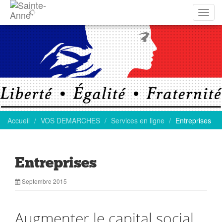
Affich
la
navig
Accueil
VOS DEMARCHES
Services en ligne
Entreprises
Entreprises
Septembre 2015
Augmenter le capital social