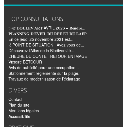
TOP CONSULTATIONS
✨🎨 𝐁𝐎𝐔𝐋𝐄𝐕’𝐀𝐑𝐓 AVRIL 2026 – 𝐑𝐞𝐧𝐝𝐫𝐞...
𝐏𝐋𝐀𝐍𝐍𝐈𝐍𝐆 𝐃’𝐄𝐕𝐄𝐈𝐋 𝐃𝐔 𝐑𝐏𝐄 𝐄𝐓 𝐃𝐔 𝐋𝐀𝐄𝐏
En ce jeudi 25 novembre 2021 est...
💧POINT DE SITUATION : Avez vous de...
Découvrez l’Atlas de la Biodiversité...
L’HEURE DU CONTE - RETOUR EN IMAGE
Victoire BETCOUR
Avis de publicité pour une occupation...
Stationnement réglementé sur la plage...
Travaux de modernisation de l’éclairage
DIVERS
Contact
Plan du site
Mentions légales
Accessibilité