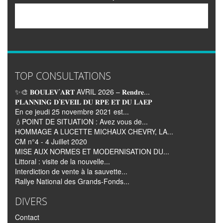
Email
TOP CONSULTATIONS
✨🎨 𝐁𝐎𝐔𝐋𝐄𝐕’𝐀𝐑𝐓 AVRIL 2026 – 𝐑𝐞𝐧𝐝𝐫𝐞...
𝐏𝐋𝐀𝐍𝐍𝐈𝐍𝐆 𝐃’𝐄𝐕𝐄𝐈𝐋 𝐃𝐔 𝐑𝐏𝐄 𝐄𝐓 𝐃𝐔 𝐋𝐀𝐄𝐏
En ce jeudi 25 novembre 2021 est...
💧POINT DE SITUATION : Avez vous de...
HOMMAGE A LUCETTE MICHAUX CHEVRY, LA...
CM n°4 - 4 Juillet 2020
MISE AUX NORMES ET MODERNISATION DU...
Littoral : visite de la nouvelle...
Interdiction de vente à la sauvette...
Rallye National des Grands-Fonds...
DIVERS
Contact