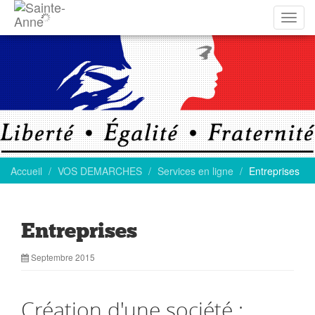
Affich
la
navig
Accueil
VOS DEMARCHES
Services en ligne
Entreprises
Entreprises
Septembre 2015
Création d'une société :