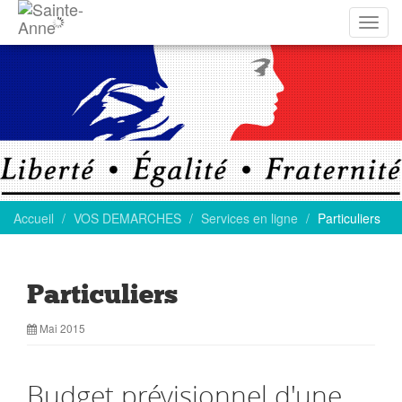
Affich
la
navig
Accueil
VOS DEMARCHES
Services en ligne
Particuliers
Particuliers
Mai 2015
Budget prévisionnel d'une