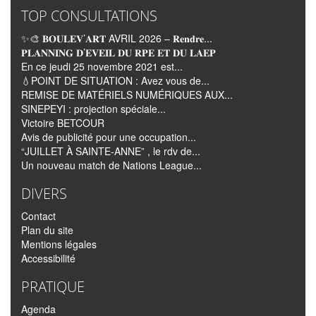
TOP CONSULTATIONS
✨🎨 𝐁𝐎𝐔𝐋𝐄𝐕’𝐀𝐑𝐓 AVRIL 2026 – 𝐑𝐞𝐧𝐝𝐫𝐞...
𝐏𝐋𝐀𝐍𝐍𝐈𝐍𝐆 𝐃’𝐄𝐕𝐄𝐈𝐋 𝐃𝐔 𝐑𝐏𝐄 𝐄𝐓 𝐃𝐔 𝐋𝐀𝐄𝐏
En ce jeudi 25 novembre 2021 est...
💧POINT DE SITUATION : Avez vous de...
REMISE DE MATÉRIELS NUMÉRIQUES AUX...
SINEPEYI : projection spéciale...
Victoire BETCOUR
Avis de publicité pour une occupation...
“JUILLET À SAINTE-ANNE” , le rdv de...
Un nouveau match de Nations League...
DIVERS
Contact
Plan du site
Mentions légales
Accessibilité
PRATIQUE
Agenda