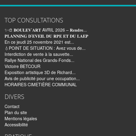
TOP CONSULTATIONS
✨🎨 𝐁𝐎𝐔𝐋𝐄𝐕’𝐀𝐑𝐓 AVRIL 2026 – 𝐑𝐞𝐧𝐝𝐫𝐞...
𝐏𝐋𝐀𝐍𝐍𝐈𝐍𝐆 𝐃’𝐄𝐕𝐄𝐈𝐋 𝐃𝐔 𝐑𝐏𝐄 𝐄𝐓 𝐃𝐔 𝐋𝐀𝐄𝐏
En ce jeudi 25 novembre 2021 est...
💧POINT DE SITUATION : Avez vous de...
Interdiction de vente à la sauvette...
Rallye National des Grands-Fonds...
Victoire BETCOUR
Exposition artistique 3D de Richard...
Avis de publicité pour une occupation...
HORAIRES CIMETIÈRE COMMUNAL
DIVERS
Contact
Plan du site
Mentions légales
Accessibilité