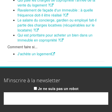
Qui paie les charges de copropriété l'année de la
vente du logement ?
Ravalement de façade d'un immeuble : à quelle
fréquence doit-il être réalisé ?
Le salaire du concierge, gardien ou employé fait-il
partie des charges locatives (récupérables sur le
locataire) ?
Qui est prioritaire pour acheter un bien dans un
immeuble en copropriété ?
Comment faire si...
J'achète un logement
M'inscrire à la newsletter
Je ne suis pas un robot
Email