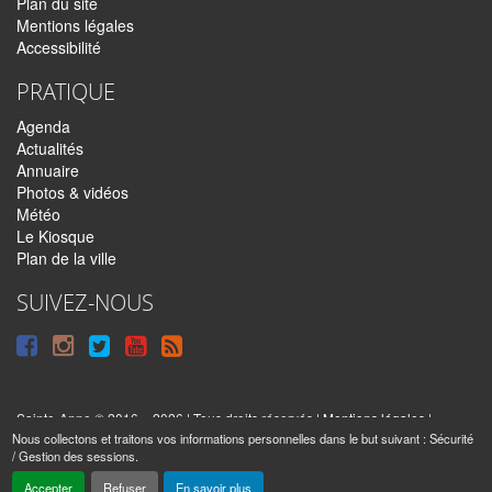
Plan du site
Mentions légales
Accessibilité
PRATIQUE
Agenda
Actualités
Annuaire
Photos & vidéos
Météo
Le Kiosque
Plan de la ville
SUIVEZ-NOUS
Suivre
Suivre
Suivre
Syndiquer
sur
sur
sur
tout
Facebook
Instagram
Twitter
le
Sainte-Anne © 2016 – 2026 | Tous droits réservés |
Mentions légales
|
|
Nous collectons et traitons vos informations personnelles dans le but suivant :
Sécurité
Réalisé par
IPEOS I-Solutions
site
Réinitialiser
/ Gestion des sessions
.
les
Accepter
Refuser
En savoir plus