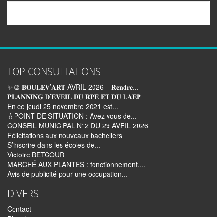
Email
TOP CONSULTATIONS
✨🎨 𝐁𝐎𝐔𝐋𝐄𝐕’𝐀𝐑𝐓 AVRIL 2026 – 𝐑𝐞𝐧𝐝𝐫𝐞...
𝐏𝐋𝐀𝐍𝐍𝐈𝐍𝐆 𝐃’𝐄𝐕𝐄𝐈𝐋 𝐃𝐔 𝐑𝐏𝐄 𝐄𝐓 𝐃𝐔 𝐋𝐀𝐄𝐏
En ce jeudi 25 novembre 2021 est...
💧POINT DE SITUATION : Avez vous de...
CONSEIL MUNICIPAL N°2 DU 29 AVRIL 2026
Félicitations aux nouveaux bacheliers
S’inscrire dans les écoles de...
Victoire BETCOUR
MARCHÉ AUX PLANTES : fonctionnement,...
Avis de publicité pour une occupation...
DIVERS
Contact