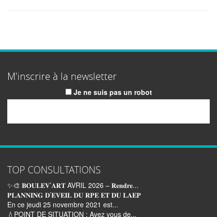
M'inscrire à la newsletter
Je ne suis pas un robot
Email
TOP CONSULTATIONS
✨🎨 𝐁𝐎𝐔𝐋𝐄𝐕’𝐀𝐑𝐓 AVRIL 2026 – 𝐑𝐞𝐧𝐝𝐫𝐞...
𝐏𝐋𝐀𝐍𝐍𝐈𝐍𝐆 𝐃’𝐄𝐕𝐄𝐈𝐋 𝐃𝐔 𝐑𝐏𝐄 𝐄𝐓 𝐃𝐔 𝐋𝐀𝐄𝐏
En ce jeudi 25 novembre 2021 est...
💧POINT DE SITUATION : Avez vous de...