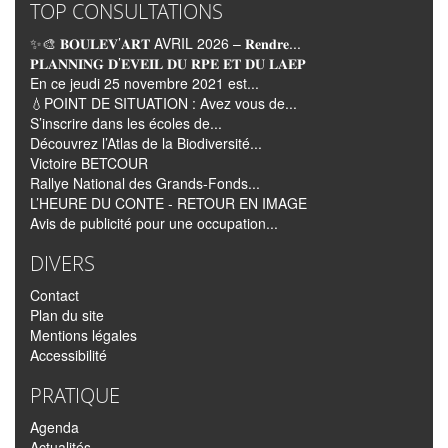
TOP CONSULTATIONS
✨🎨 𝐁𝐎𝐔𝐋𝐄𝐕’𝐀𝐑𝐓 AVRIL 2026 – 𝐑𝐞𝐧𝐝𝐫𝐞...
𝐏𝐋𝐀𝐍𝐍𝐈𝐍𝐆 𝐃’𝐄𝐕𝐄𝐈𝐋 𝐃𝐔 𝐑𝐏𝐄 𝐄𝐓 𝐃𝐔 𝐋𝐀𝐄𝐏
En ce jeudi 25 novembre 2021 est...
💧POINT DE SITUATION : Avez vous de...
S’inscrire dans les écoles de...
Découvrez l’Atlas de la Biodiversité...
Victoire BETCOUR
Rallye National des Grands-Fonds...
L’HEURE DU CONTE - RETOUR EN IMAGE
Avis de publicité pour une occupation...
DIVERS
Contact
Plan du site
Mentions légales
Accessibilité
PRATIQUE
Agenda
Actualités