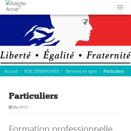
Affich
la
navig
Accueil
VOS DEMARCHES
Services en ligne
Particuliers
Particuliers
Mai 2015
Formation professionnelle