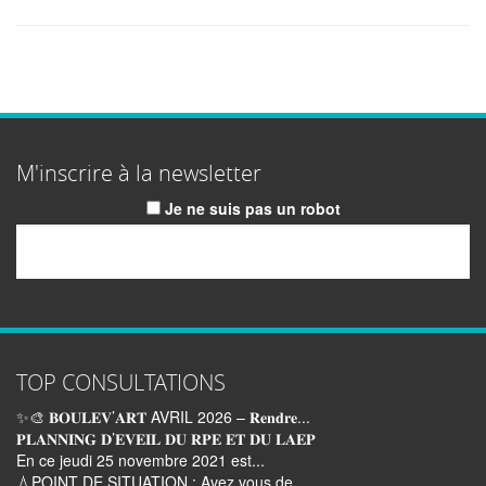
M'inscrire à la newsletter
Je ne suis pas un robot
Email
TOP CONSULTATIONS
✨🎨 𝐁𝐎𝐔𝐋𝐄𝐕’𝐀𝐑𝐓 AVRIL 2026 – 𝐑𝐞𝐧𝐝𝐫𝐞...
𝐏𝐋𝐀𝐍𝐍𝐈𝐍𝐆 𝐃’𝐄𝐕𝐄𝐈𝐋 𝐃𝐔 𝐑𝐏𝐄 𝐄𝐓 𝐃𝐔 𝐋𝐀𝐄𝐏
En ce jeudi 25 novembre 2021 est...
💧POINT DE SITUATION : Avez vous de...