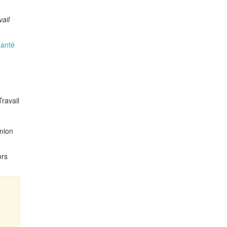
vail
santé
ravail
Union
ors