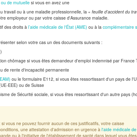
 ou de mutuelle
si vous en avez une
du travail ou à une maladie professionnelle, la «
feuille d'accident du tra
otre employeur ou par votre caisse d'Assurance maladie.
if des droits à
l’aide médicale de l'État (AME)
ou à la
complémentaire 
ésenter selon votre cas un des documents suivants :
é)
ation chômage si vous êtes demandeur d'emploi indemnisé par France T
é ou de rente d'incapacité permanente
CEAM)
ou le formulaire E112, si vous êtes ressortissant d'un pays de l'
(UE-EEE) ou de Suisse
isme de Sécurité sociale, si vous êtes ressortissant d'un autre pays (h
t si vous ne pouvez fournir aucun de ces justificatifs, votre caisse
conditions, une attestation d'admission en urgence à
l'aide médicale de
ande ou à l'initiative de l'établissement de santé dans lequel vous êtes