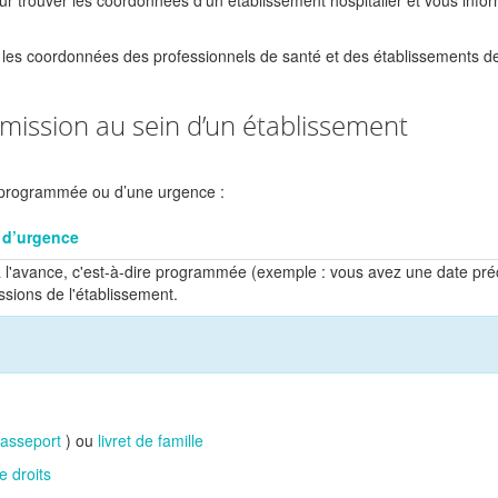
ur trouver les coordonnées d'un établissement hospitalier et vous info
 les coordonnées des professionnels de santé et des établissements d
dmission au sein d’un établissement
ée programmée ou d’une urgence :
 d’urgence
e à l'avance, c'est-à-dire programmée (exemple : vous avez une date pré
ssions de l'établissement.
asseport
) ou
livret de famille
e droits