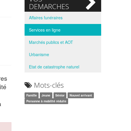
si
DEMARCHES
Affaires funéraires
Services en ligne
Marchés publics et AOT
Urbanisme
Etat de catastrophe naturel
res
Mots-clés
ité
Famille
Jeune
Sénior
Nouvel arrivant
Personne à mobilité réduite
à