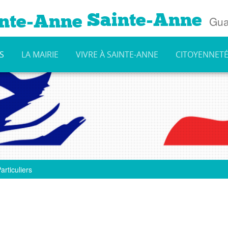
Sainte-Anne
Gua
S
LA MAIRIE
VIVRE À SAINTE-ANNE
CITOYENNET
articuliers