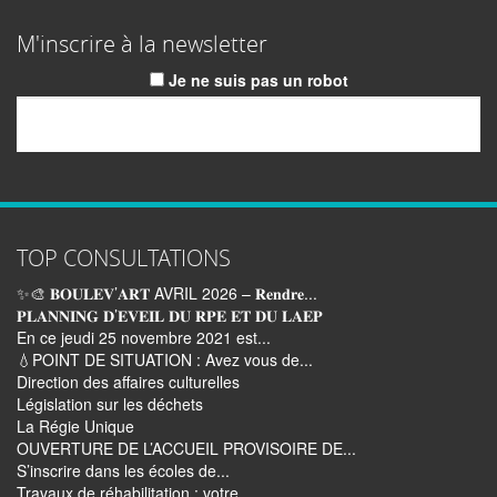
M'inscrire à la newsletter
Je ne suis pas un robot
Email
TOP CONSULTATIONS
✨🎨 𝐁𝐎𝐔𝐋𝐄𝐕’𝐀𝐑𝐓 AVRIL 2026 – 𝐑𝐞𝐧𝐝𝐫𝐞...
𝐏𝐋𝐀𝐍𝐍𝐈𝐍𝐆 𝐃’𝐄𝐕𝐄𝐈𝐋 𝐃𝐔 𝐑𝐏𝐄 𝐄𝐓 𝐃𝐔 𝐋𝐀𝐄𝐏
En ce jeudi 25 novembre 2021 est...
💧POINT DE SITUATION : Avez vous de...
Direction des affaires culturelles
Législation sur les déchets
La Régie Unique
OUVERTURE DE L’ACCUEIL PROVISOIRE DE...
S’inscrire dans les écoles de...
Travaux de réhabilitation : votre...