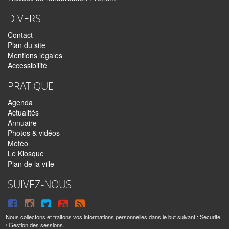
DIVERS
Contact
Plan du site
Mentions légales
Accessibilité
PRATIQUE
Agenda
Actualités
Annuaire
Photos & vidéos
Météo
Le Kiosque
Plan de la ville
SUIVEZ-NOUS
Suivre
Suivre
Suivre
Syndiquer
sur
sur
sur
tout
Nous collectons et traitons vos informations personnelles dans le but suivant :
Sécurité
/ Gestion des sessions
.